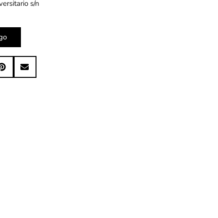
ersitario s/n
go