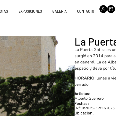
STAS
EXPOSICIONES
GALERÍA
CONTACTO
La Puert
La Puerta Gótica es u
surgió en 2014 para ac
en general. La de Alb
espacio y lleva por tít
HORARIO:
lunes a vi
cerrado.
Artistas:
Alberto Guerrero
Fechas:
07/10/2025
- 12/12/2025
Ubicación: