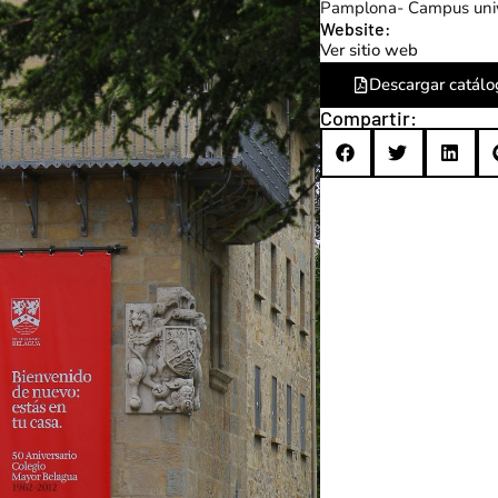
Pamplona
- Campus univ
Website:
Ver sitio web
Descargar catálo
Compartir: